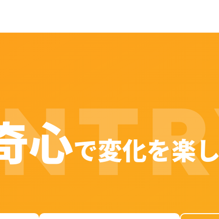
ENTR
奇心
で変化を楽し