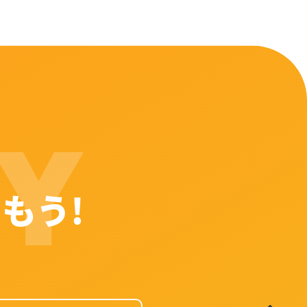
Y
もう!